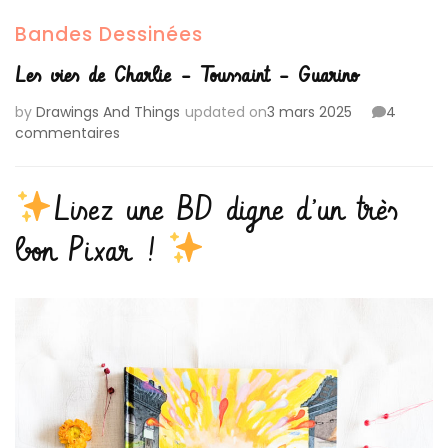
Bandes Dessinées
Les vies de Charlie – Toussaint – Guarino
by
Drawings And Things
updated on
3 mars 2025
4
sur
commentaires
Les
vies
de
Lisez une BD digne d’un très
Charlie
–
bon Pixar !
Toussaint
–
Guarino