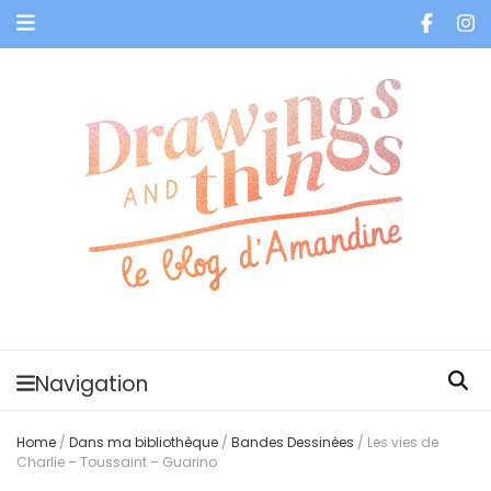
Je vis dans les bulles et celles des autres
Navigation
Home
/
Dans ma bibliothèque
/
Bandes Dessinées
/
Les vies de
Charlie – Toussaint – Guarino