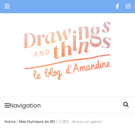
Je vis dans les bulles et celles des autres
Navigation
Home
/
Mes Humeurs en BD
/
CQFD… Je suis un génie !