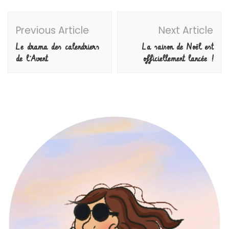
Post
Previous Article
Next Article
Navigation
Le drama des calendriers
La saison de Noël est
de l’Avent
officiellement lancée !