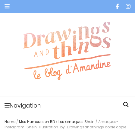
Je vis dans les bulles et celles des autres
Navigation
Home
/
Mes Humeurs en BD
/
Les arnaques Shein
/
Arnaques-
Instagram-Shein-Illustration-by-Drawingsandthings copie copie