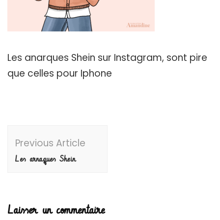
Les anarques Shein sur Instagram, sont pire
que celles pour Iphone
Post
Previous Article
Navigation
Les arnaques Shein
Laisser un commentaire