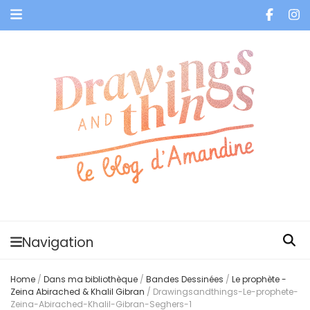
Je vis dans les bulles et celles des autres
Navigation
Home
/
Dans ma bibliothèque
/
Bandes Dessinées
/
Le prophète -
Zeina Abirached & Khalil Gibran
/
Drawingsandthings-Le-prophete-
Zeina-Abirached-Khalil-Gibran-Seghers-1