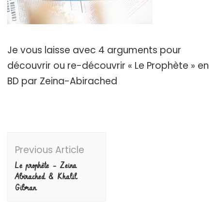
Je vous laisse avec 4 arguments pour
découvrir ou re-découvrir « Le Prophète » en
BD par Zeina-Abirached
Post
Previous Article
Navigation
Le prophète – Zeina
Abirached & Khalil
Gibran