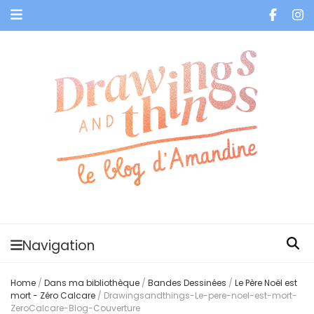
Je vis dans les bulles et celles des autres
Navigation
Home
/
Dans ma bibliothèque
/
Bandes Dessinées
/
Le Père Noël est
mort - Zéro Calcare
/
Drawingsandthings-Le-pere-noel-est-mort-
ZeroCalcare-Blog-Couverture