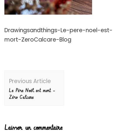
Drawingsandthings-Le-pere-noel-est-
mort-ZeroCalcare-Blog
Post
Previous Article
Navigation
Le Père Noël est mort –
Zéro Calcare
Laisser un commentaire