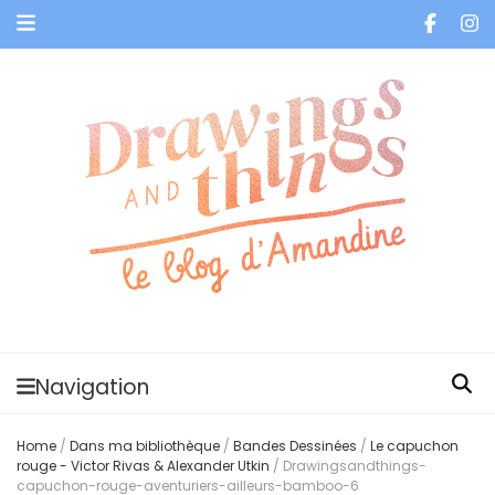
Je vis dans les bulles et celles des autres
Navigation
Home
/
Dans ma bibliothèque
/
Bandes Dessinées
/
Le capuchon
rouge - Victor Rivas & Alexander Utkin
/
Drawingsandthings-
capuchon-rouge-aventuriers-ailleurs-bamboo-6