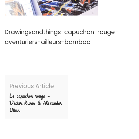
Drawingsandthings-capuchon-rouge-
aventuriers-ailleurs-bamboo
Post
Previous Article
Navigation
Le capuchon rouge –
Victor Rivas & Alexander
Utkin