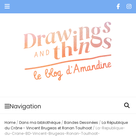
Je vis dans les bulles et celles des autres
Navigation
Home
/
Dans ma bibliothèque
/
Bandes Dessinées
/
La République
du Crâne - Vincent Brugeas et Ronan Toulhoat
/
La-Republique-
du-Crane-BD-Vincent-Brugeas-Ronan-Toulhoat-