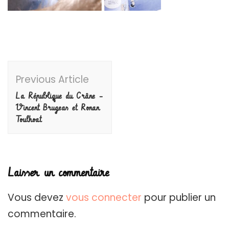
Post
Previous Article
Navigation
La République du Crâne –
Vincent Brugeas et Ronan
Toulhoat
Laisser un commentaire
Vous devez
vous connecter
pour publier un
commentaire.