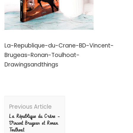
La-Republique-du-Crane-BD-Vincent-
Brugeas-Ronan-Toulhoat-
Drawingsandthings
Post
Previous Article
Navigation
La République du Crâne –
Vincent Brugeas et Ronan
Toulhoat