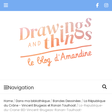
Je vis dans les bulles et celles des autres
Navigation
Home
/
Dans ma bibliothèque
/
Bandes Dessinées
/
La République
du Crâne - Vincent Brugeas et Ronan Toulhoat
/
La-Republique-
du-Crane-BD-Vincent-Brugeas-Ronan-Toulhoat-