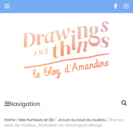
Je vis dans les bulles et celles des autres
Navigation
Home
/
Mes Humeurs en BD
/
Je suis au bout du rouleau
/
Etre-au-
bout-du-rouleau_Illustration-by-Drawingsandthings