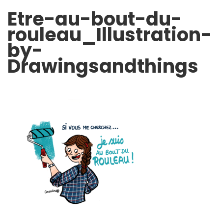
Etre-au-bout-du-
rouleau_Illustration-
by-
Drawingsandthings