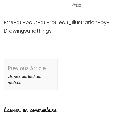
Etre-au-bout-du-rouleau_Illustration-by-
Drawingsandthings
Post
Previous Article
Navigation
Je suis au bout du
rouleau
Laisser un commentaire