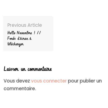
Post
Previous Article
Navigation
Hello Novembre ! //
Fonds d’écran à
télécharger
Laisser un commentaire
Vous devez
vous connecter
pour publier un
commentaire.