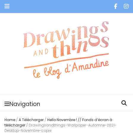
Je vis dans les bulles et celles des autres
Navigation
Home
/
A Télécharger
/
Hello Novembre ! // Fonds d’écran à
télécharger
/
Drawingsandthings-Wallpaper-Automne-2021-
Desktop-Novembre-copie