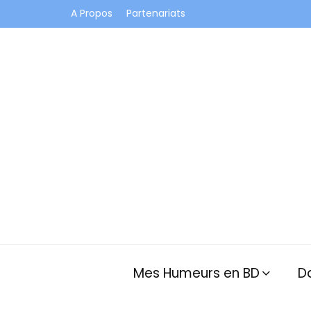
A Propos
Partenariats
Je vis dans les bulles et celles des autres
Mes Humeurs en BD
D