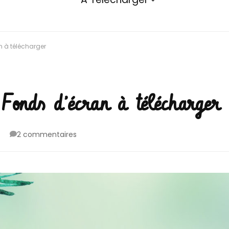
n à télécharger
Fonds d’écran à télécharger
sur
2 commentaires
Hello
Décembre
!
//
Fonds
d’écran
à
télécharger