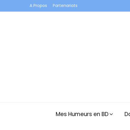
A Propos
Partenariats
Je vis dans les bulles et celles des autres
Mes Humeurs en BD
D