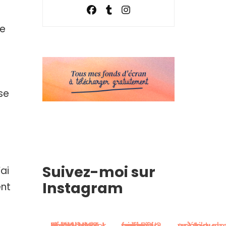
le
se
Suivez-moi sur
’ai
Instagram
ent