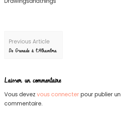
Drawingsandthings
Post
Previous Article
Navigation
De Grenade à l’Alhambra
Laisser un commentaire
Vous devez
vous connecter
pour publier un
commentaire.