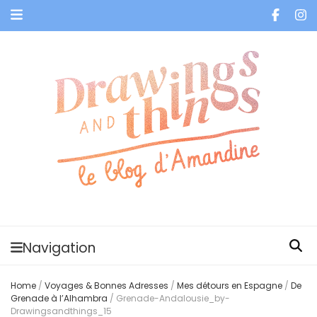
Je vis dans les bulles et celles des autres
Navigation
Home
/
Voyages & Bonnes Adresses
/
Mes détours en Espagne
/
De
Grenade à l’Alhambra
/
Grenade-Andalousie_by-
Drawingsandthings_15