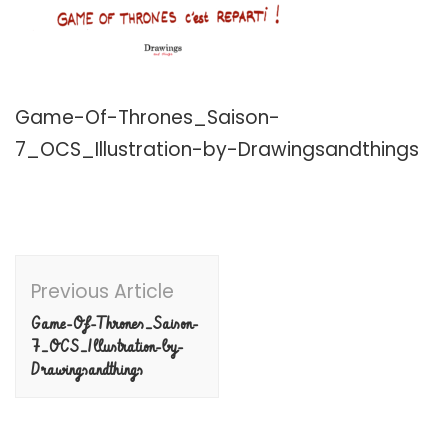
Game-Of-Thrones_Saison-
7_OCS_Illustration-by-Drawingsandthings
Post
Previous Article
Navigation
Game-Of-Thrones_Saison-
7_OCS_Illustration-by-
Drawingsandthings