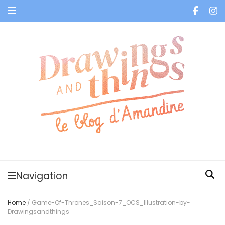
Je vis dans les bulles et celles des autres
Navigation
Home
/
Game-Of-Thrones_Saison-7_OCS_Illustration-by-
Drawingsandthings