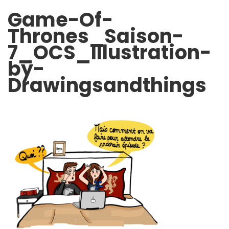
Game-Of-
Thrones_Saison-
7_OCS_Illustration-
by-
Drawingsandthings