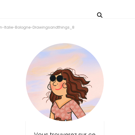
en-Italie-Bologne-Drawingsandthings_8
Vous trouverez sur ce