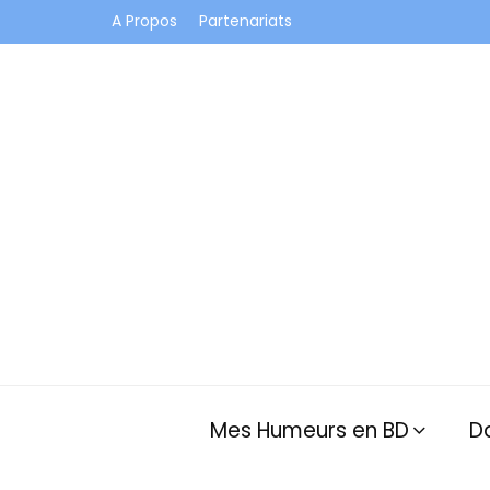
A Propos
Partenariats
Je vis dans les bulles et celles des autres
Mes Humeurs en BD
D