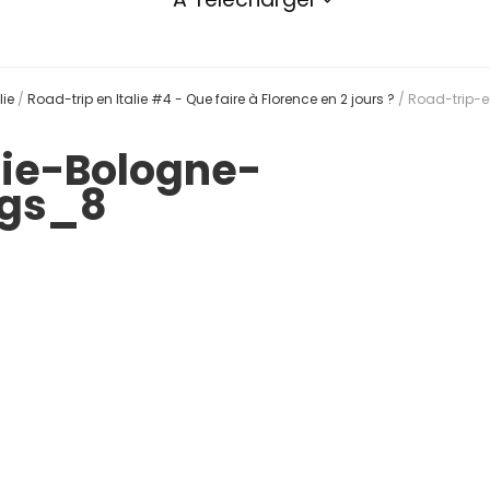
lie
/
Road-trip en Italie #4 - Que faire à Florence en 2 jours ?
/
Road-trip-
lie-Bologne-
ngs_8