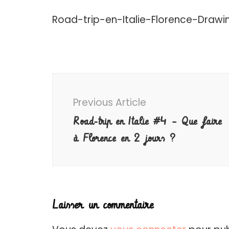
Road-trip-en-Italie-Florence-Drawi
Post
Navigation
Previous Article
Road-trip en Italie #4 – Que faire
à Florence en 2 jours ?
Laisser un commentaire