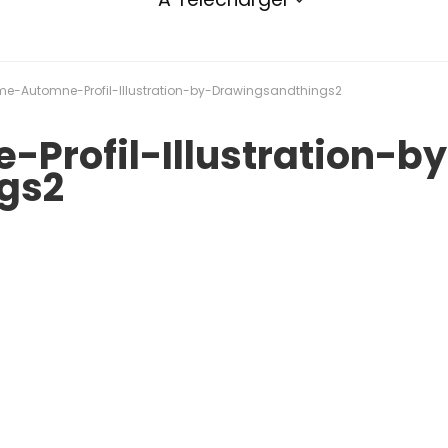
e-Automne-Profil-Illustration-by-Drawingsandthings2
rofil-Illustration-by
gs2