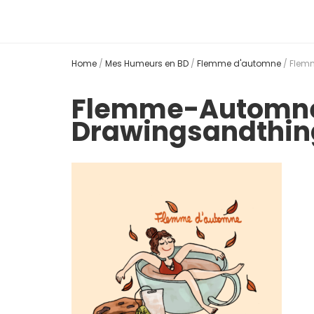
Home
/
Mes Humeurs en BD
/
Flemme d'automne
/
Flemm
Flemme-Automne-P
Drawingsandthin