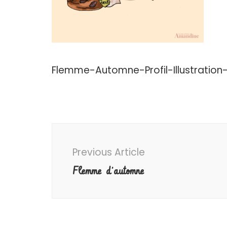
Flemme-Automne-Profil-Illustratio
Post
Navigation
Previous Article
Flemme d’automne