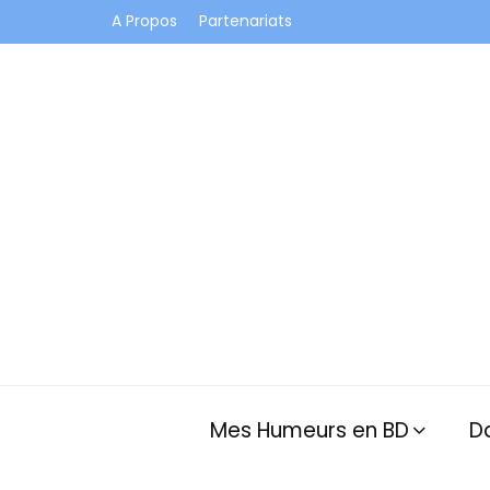
A Propos
Partenariats
Je vis dans les bulles et celles des autres
Mes Humeurs en BD
D