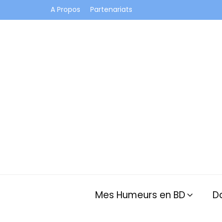
A Propos
Partenariats
Je vis dans les bulles et celles des autres
Mes Humeurs en BD
D