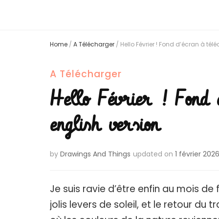
Home
/
A Télécharger
/
Hello Février ! Fond d’écran à tél
A Télécharger
Hello Février ! Fond 
english version
by
Drawings And Things
updated on
1 février 202
Je suis ravie d’être enfin au mois de fé
jolis levers de soleil, et le retour du