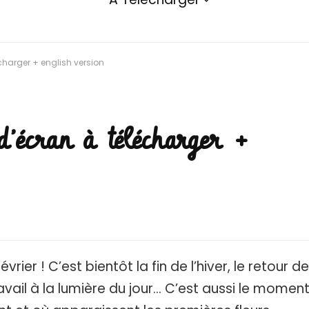
écharger + english version
d’écran à télécharger +
6
vrier ! C’est bientôt la fin de l’hiver, le retour d
 travail à la lumière du jour… C’est aussi le momen