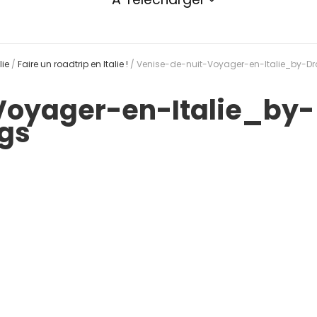
lie
/
Faire un roadtrip en Italie !
/
Venise-de-nuit-Voyager-en-Italie_by-D
Voyager-en-Italie_by-
gs