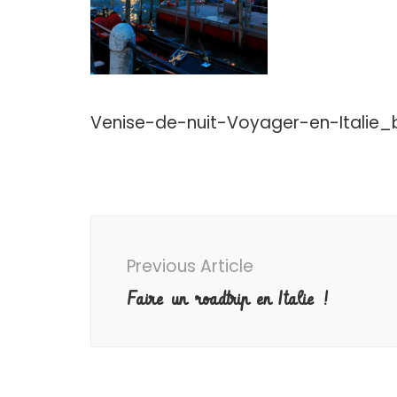
Venise-de-nuit-Voyager-en-Italie
Post
Navigation
Previous Article
Faire un roadtrip en Italie !