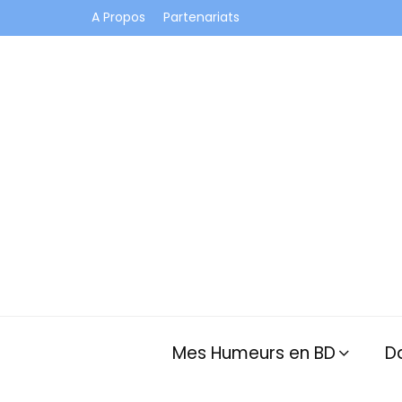
A Propos
Partenariats
Je vis dans les bulles et celles des autres
Mes Humeurs en BD
D