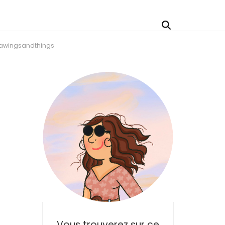
rawingsandthings
Vous trouverez sur ce