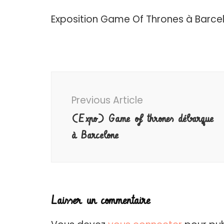
Exposition Game Of Thrones à Barce
Post
Navigation
Previous Article
(Expo) Game of thrones débarque
à Barcelone
Laisser un commentaire