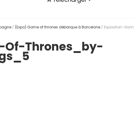
spagne
/
(Expo) Game of thrones débarque à Barcelone
/
Exposition-Gam
-Of-Thrones_by-
ngs_5