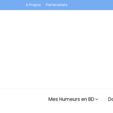
A Propos
Partenariats
Je vis dans les bulles et celles des autres
Mes Humeurs en BD
D