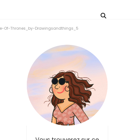
e-Of-Thrones_by-Drawingsandthings_5
Vous trouverez sur ce