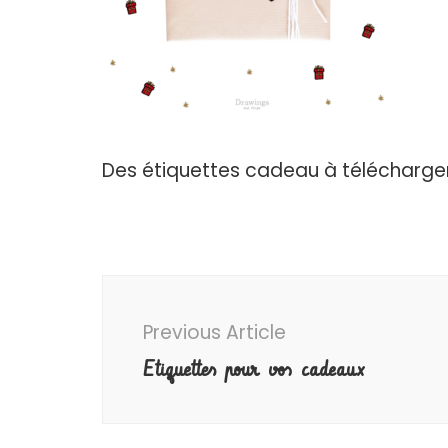
Des étiquettes cadeau à télécharger
Post
Navigation
Previous Article
Etiquettes pour vos cadeaux