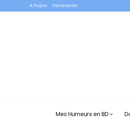
A Propos
Partenariats
Je vis dans les bulles et celles des autres
Mes Humeurs en BD
D