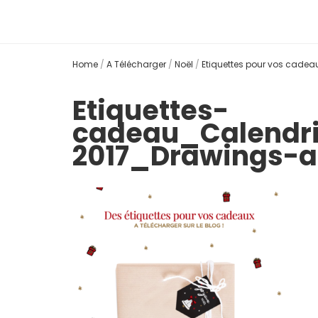
Home
/
A Télécharger
/
Noël
/
Etiquettes pour vos cadea
Etiquettes-
cadeau_Calendr
2017_Drawings-a