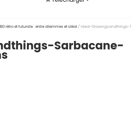
BD rétro et futuriste : entre dilemmes et idéal
/
Ideal-Drawingsandthings
ndthings-Sarbacane-
ns