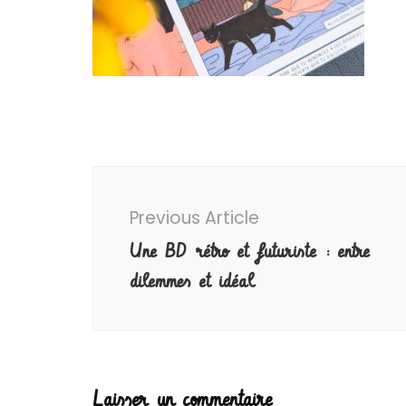
Post
Navigation
Previous Article
Une BD rétro et futuriste : entre
dilemmes et idéal
Laisser un commentaire