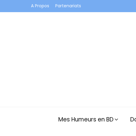
A Propos
Partenariats
Je vis dans les bulles et celles des autres
Mes Humeurs en BD
D