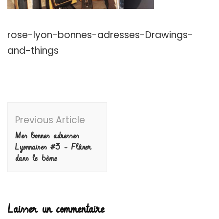
rose-lyon-bonnes-adresses-Drawings-
and-things
Post
Previous Article
Navigation
Mes bonnes adresses
Lyonnaises #3 – Flâner
dans le 6ème
Laisser un commentaire