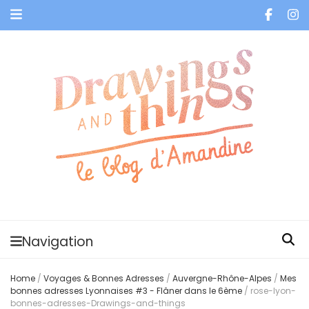
Je vis dans les bulles et celles des autres
Navigation
Home
/
Voyages & Bonnes Adresses
/
Auvergne-Rhône-Alpes
/
Mes
bonnes adresses Lyonnaises #3 - Flâner dans le 6ème
/
rose-lyon-
bonnes-adresses-Drawings-and-things