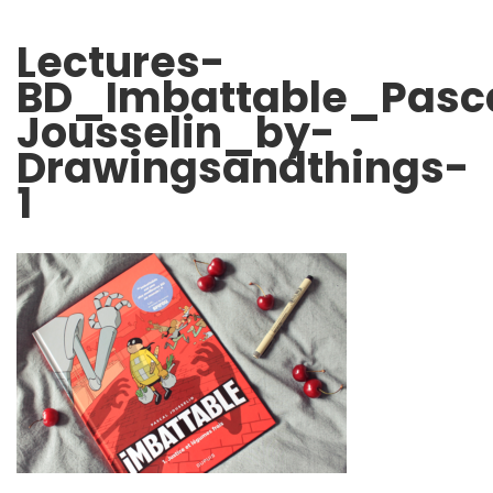
Lectures-
BD_Imbattable_Pasc
Jousselin_by-
Drawingsandthings-
1