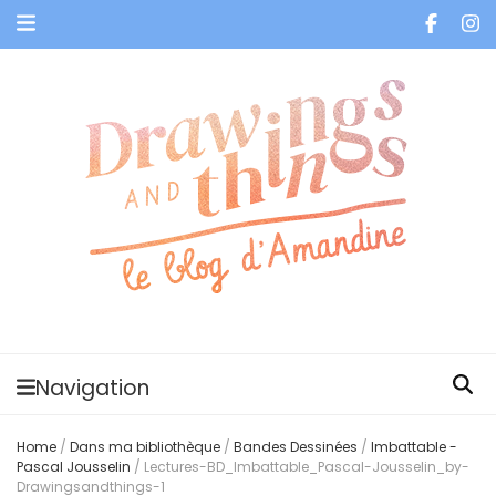
Je vis dans les bulles et celles des autres
Navigation
Home
/
Dans ma bibliothèque
/
Bandes Dessinées
/
Imbattable -
Pascal Jousselin
/
Lectures-BD_Imbattable_Pascal-Jousselin_by-
Drawingsandthings-1