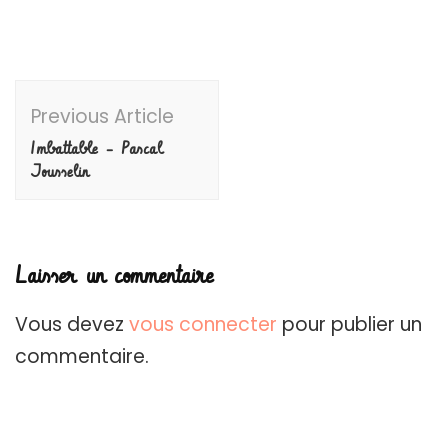
Post
Previous Article
Navigation
Imbattable – Pascal
Jousselin
Laisser un commentaire
Vous devez
vous connecter
pour publier un
commentaire.