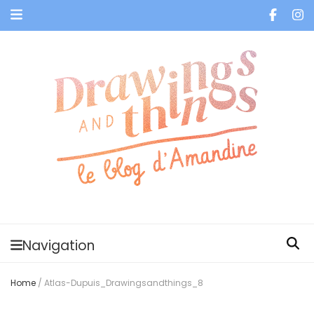
Je vis dans les bulles et celles des autres
Navigation
Home
/
Atlas-Dupuis_Drawingsandthings_8