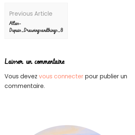
Post
Previous Article
Navigation
Atlas-
Dupuis_Drawingsandthings_8
Laisser un commentaire
Vous devez
vous connecter
pour publier un
commentaire.