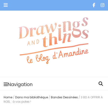
Je vis dans les bulles et celles des autres
Navigation
Home
/
Dans ma bibliothèque
/
Bandes Dessinées
/
3 BD A OFFRIR A
NOEL : à vos potes !