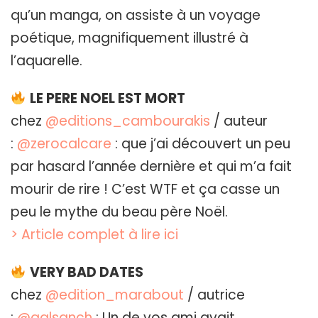
qu’un manga, on assiste à un voyage
poétique, magnifiquement illustré à
l’aquarelle.
LE PERE NOEL EST MORT
chez
@editions_cambourakis
/ auteur
:
@zerocalcare
: que j’ai découvert un peu
par hasard l’année dernière et qui m’a fait
mourir de rire ! C’est WTF et ça casse un
peu le mythe du beau père Noël.
> Article complet à lire ici
VERY BAD DATES
chez
@edition_marabout
/ autrice
:
@galsanch
: Un de vos ami avait