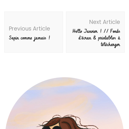
Post
Next Article
Navigation
Previous Article
Hello Janvier ! // Fonds
Sapin comme jamais !
d’écran & printables à
télécharger