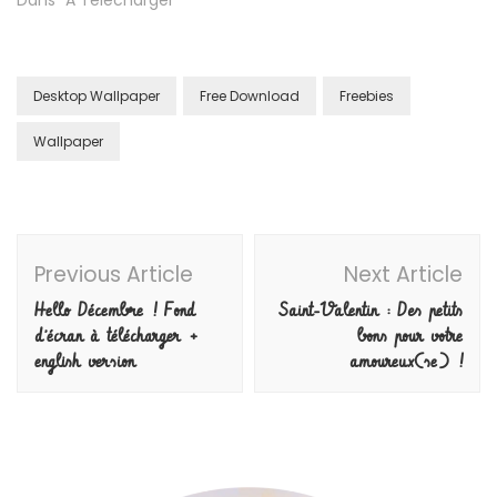
Dans "A Télécharger"
Desktop Wallpaper
Free Download
Freebies
Wallpaper
Post
Previous Article
Next Article
Navigation
Hello Décembre ! Fond
Saint-Valentin : Des petits
d’écran à télécharger +
bons pour votre
english version
amoureux(se) !