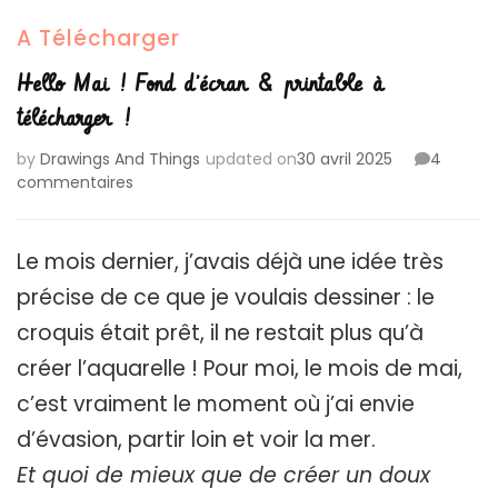
A Télécharger
Hello Mai ! Fond d’écran & printable à
télécharger !
by
Drawings And Things
updated on
30 avril 2025
4
sur
commentaires
Hello
Mai
!
Le mois dernier, j’avais déjà une idée très
Fond
précise de ce que je voulais dessiner : le
d’écran
&
croquis était prêt, il ne restait plus qu’à
printable
créer l’aquarelle ! Pour moi, le mois de mai,
à
télécharger
c’est vraiment le moment où j’ai envie
!
d’évasion, partir loin et voir la mer.
Et quoi de mieux que de créer un doux