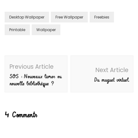
Desktop Wallpaper
Free Wallpaper
Freebies
Printable
Wallpaper
Post
Previous Article
Navigation
Next Article
SOS : Nouveaux livres ou
Du muguet virtuel
nouvelle bibliothèque ?
4 Comments