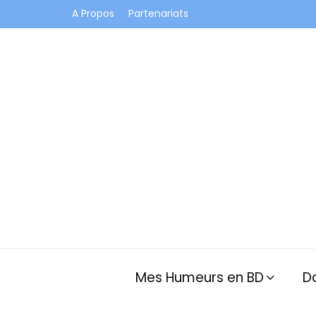
A Propos
Partenariats
Je vis dans les bulles et celles des autres
Mes Humeurs en BD
D