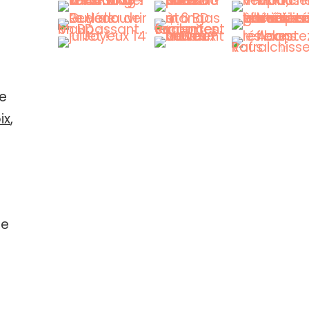
me
ix
,
de