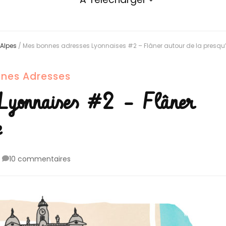
Alpes
/
Mes bonnes adresses Lyonnaises #2 – Flâner autour de la presqu’
nes Adresses
 Lyonnaises #2 – Flâner
e
sur
10 commentaires
Mes
bonnes
adresses
Lyonnaises
#2
–