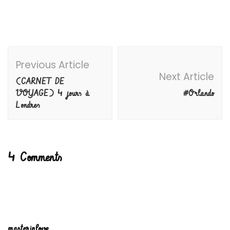
Post
Previous Article
Navigation
Next Article
(CARNET DE
VOYAGE) 4 jours à
#Orlando
Londres
4 Comments
masterinlove