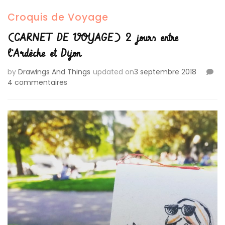
Croquis de Voyage
(CARNET DE VOYAGE) 2 jours entre
l’Ardèche et Dijon
by
Drawings And Things
updated on
3 septembre 2018
sur
4 commentaires
(CARNET
DE
VOYAGE)
2
jours
entre
l’Ardèche
et
Dijon