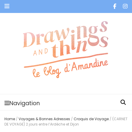
Je vis dans les bulles et celles des autres
Navigation
Home
/
Voyages & Bonnes Adresses
/
Croquis de Voyage
/
(CARNET
DE VOYAGE) 2 jours entre l’Ardèche et Dijon