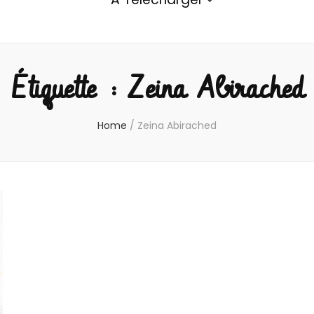
Étiquette :
Zeina Abirached
Home
/
Zeina Abirached