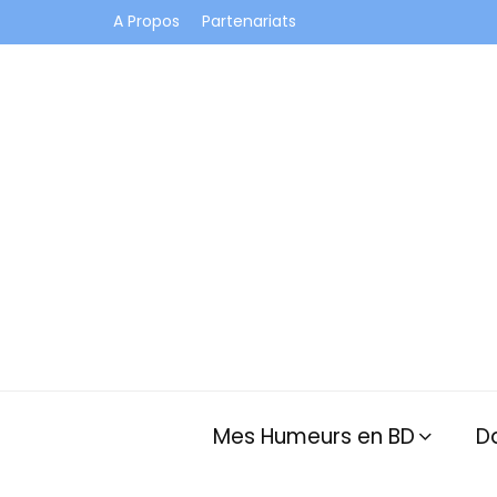
A Propos
Partenariats
Je vis dans les bulles et celles des autres
Mes Humeurs en BD
D