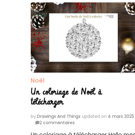
Noël
Un coloriage de Noël à
télécharger
by
Drawings And Things
updated on
4 mars 2025
sur
2 commentaires
Un
Un coloriage à télécharger Hello me
coloriage