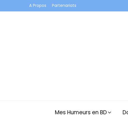
A Propos
Partenariats
Je vis dans les bulles et celles des autres
Mes Humeurs en BD
D