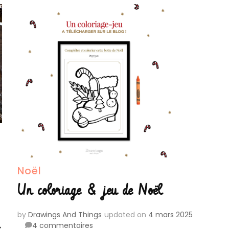
Noël
Un coloriage & jeu de Noël
by
Drawings And Things
updated on
4 mars 2025
sur
4 commentaires
s