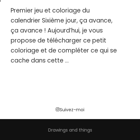
Un
Premier jeu et coloriage du
coloriage
&
calendrier Sixième jour, ça avance,
jeu
ça avance ! Aujourd’hui, je vous
de
Noël
propose de télécharger ce petit
coloriage et de compléter ce qui se
cache dans cette …
Suivez-moi
Drawings and things